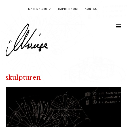
DATENSCHUTZ
IMPRESSUM
KONTAKT
skulpturen