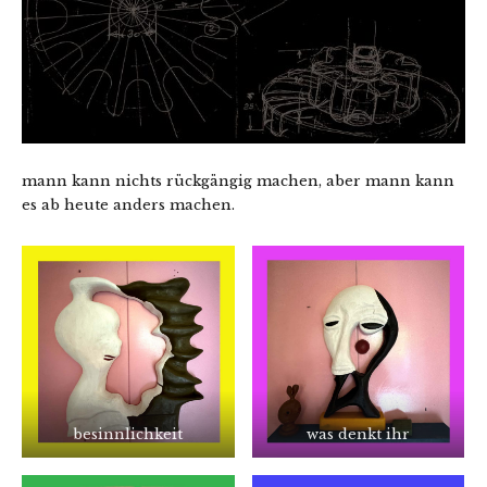
mann kann nichts rückgängig machen, aber mann kann
es ab heute anders machen.
besinnlichkeit
was denkt ihr